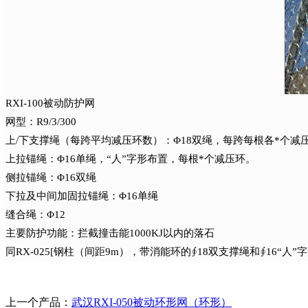
RXI-100被动防护网
网型：R9/3/300
上/下支撑绳（每跨平均减压环数）：Φ18双绳，每跨每根各*个减
上拉锚绳：Φ16单绳，“人”字形布置，每根*个减压环。
侧拉锚绳：Φ16双绳
下拉及中间加固拉锚绳：Φ16单绳
缝合绳：Φ12
主要防护功能：拦截撞击能1000KJ以内的落石
同RX-025[钢柱（间距9m），带消能环的∮18双支撑绳和∮16“人”
上一个产品：
武汉RXI-050被动环形网（环形）