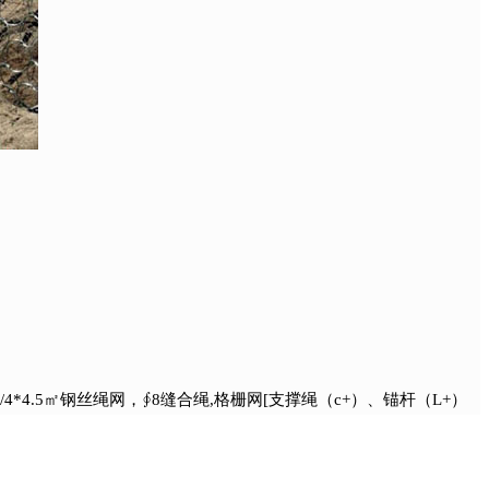
/4*4.5㎡钢丝绳网，∮8缝合绳,格栅网[支撑绳（c+）、锚杆（L+）