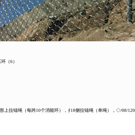
压环（6）
字形上拉锚绳（每跨10个消能环），∮18侧拉锚绳（单绳），◇/08/120